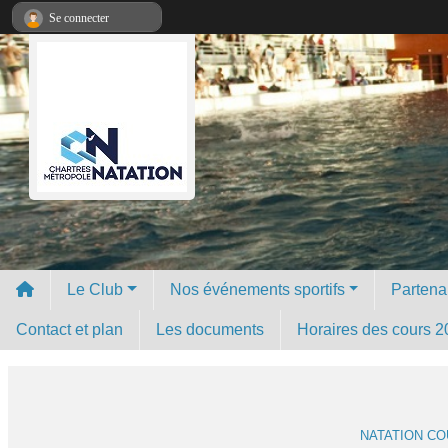
Panneau de gestion des cookies
Se connecter
Le Club
Nos événements sportifs
Partena
Contact et plan
Les documents
Horaires des cours 2
NATATION C