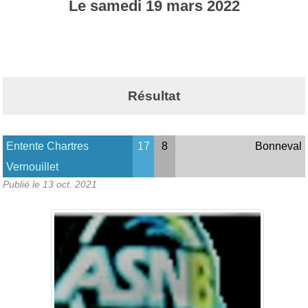
Le
samedi
19
mars
2022
Résultat
Entente Chartres
17
8
Bonneval
Vernouillet
Publié le
13 oct. 2021