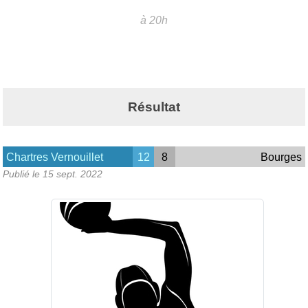
à 20h
Résultat
Chartres Vernouillet
12
8
Bourges
Publié le
15 sept. 2022