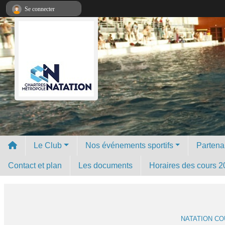
Panneau de gestion des cookies
Se connecter
Le Club
Nos événements sportifs
Partena
Contact et plan
Les documents
Horaires des cours 2
NATATION C